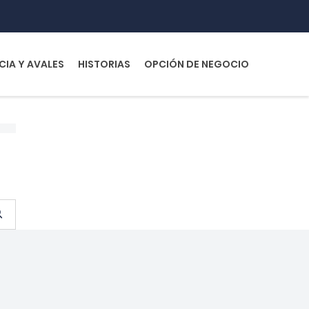
CIA Y AVALES
HISTORIAS
OPCIÓN DE NEGOCIO
S
e
a
r
c
h