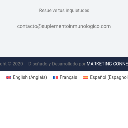
Resuelve tus inquietudes
contacto@suplementoinmunologico.com
ght © 2020 – Diseñado y Desarrollado por
MARKETING CONNE
English
(
Anglais
)
Français
Español
(
Espagnol