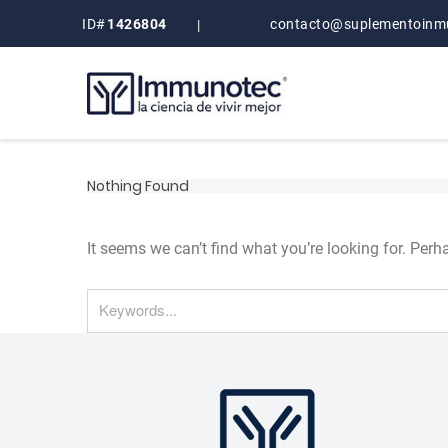
ID#
1426804
contacto@suplementoinm
|
Nothing Found
It seems we can’t find what you’re looking for. Per