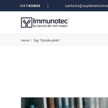
ID#
1426804
contacto@suplementoinm
|
Home
Tag: "Estudio piloto"