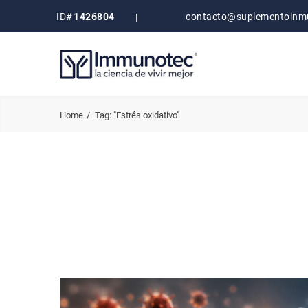
ID#
1426804
contacto@suplementoinm
|
Home
Tag: "Estrés oxidativo"