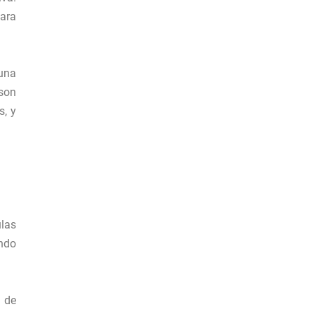
ara
 una
 son
s, y
ulas
ando
n de