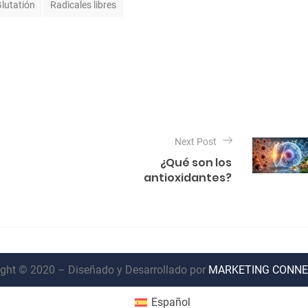
lutatión
Radicales libres
Next Post
¿Qué son los
antioxidantes?
ght © 2020 – Diseñado y Desarrollado por
MARKETING CONNE
Español