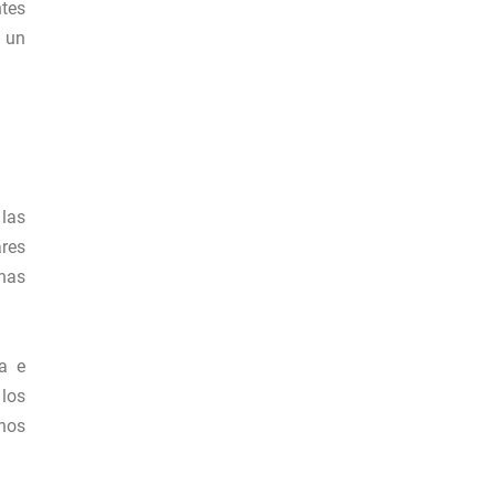
tes
a un
 las
ares
nas
a e
 los
rnos