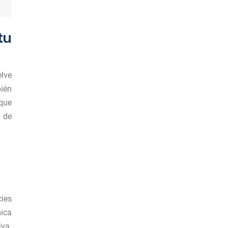
tu
elve
bién
 que
y de
cies
mica
iva.