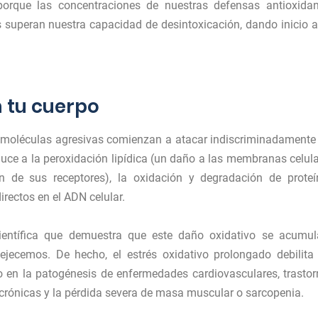
porque las concentraciones de nuestras defensas antioxidan
s superan nuestra capacidad de desintoxicación, dando inicio 
 tu cuerpo
as moléculas agresivas comienzan a atacar indiscriminadamente
nduce a la peroxidación lipídica (un daño a las membranas celul
ón de sus receptores), la oxidación y degradación de proteí
irectos en el ADN celular.
ientífica que demuestra que este daño oxidativo se acumul
jecemos. De hecho, el estrés oxidativo prolongado debilita
o en la patogénesis de enfermedades cardiovasculares, trasto
crónicas y la pérdida severa de masa muscular o sarcopenia.