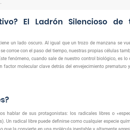
.
tivo? El Ladrón Silencioso de 
 tiene un lado oscuro. Al igual que un trozo de manzana se vu
 y se corroe con el paso del tiempo, nuestras propias células tam
ste fenómeno, cuando sale de nuestro control biológico, es lo
n factor molecular clave detrás del envejecimiento prematuro 
es?
os hablar de sus protagonistas: los radicales libres o «espe
s). Un radical libre puede definirse como cualquier especie quí
o que la convierte en una molécula inestable y altamente agres