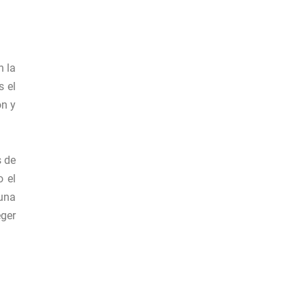
n la
s el
ón y
s de
o el
una
eger